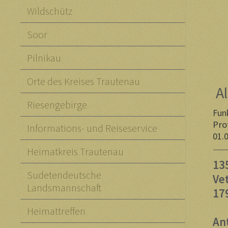
Wildschütz
Soor
Pilnikau
Orte des Kreises Trautenau
Al
Riesengebirge
Fun
Pro
Informations- und Reiseservice
01.
Heimatkreis Trautenau
13
Sudetendeutsche
Ve
Landsmannschaft
17
Heimattreffen
An