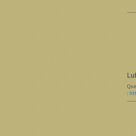
Lu
Que
:
ht