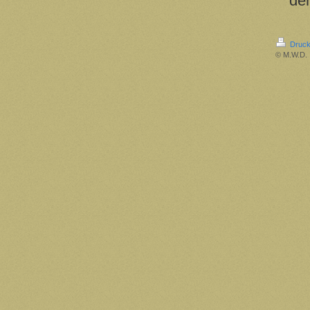
de
Druck
© M.W.D.