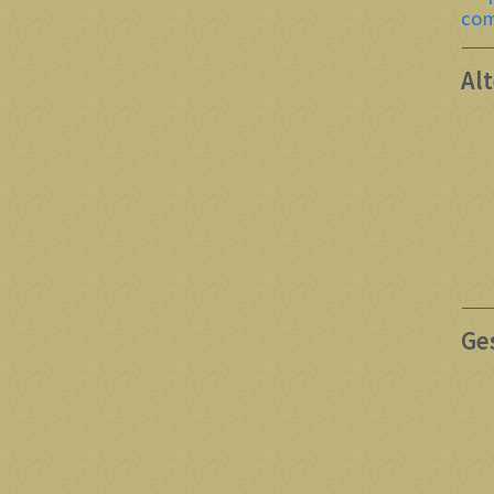
com
Al
Ge