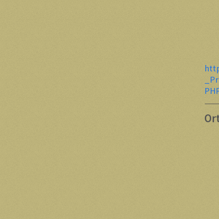
htt
_Pr
PHP
Or