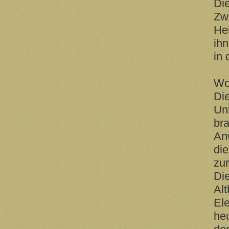
Di
Zw
H
ih
in
di
Wo
Di
Un
br
An
di
zu
Di
Al
Ele
he