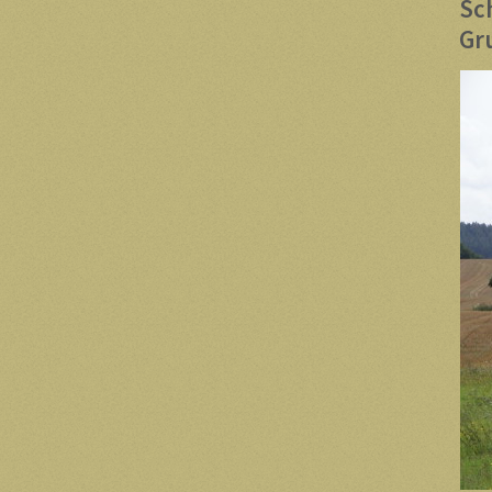
Sc
Gr