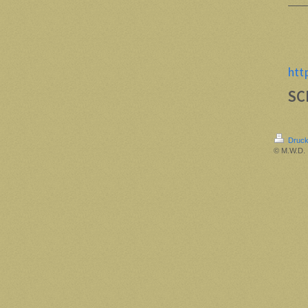
htt
SC
Druck
© M.W.D.