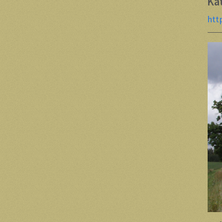
Ka
htt