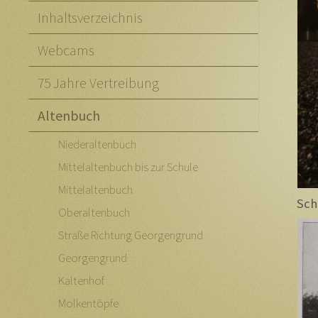
Inhaltsverzeichnis
Webcams
75 Jahre Vertreibung
Altenbuch
Niederaltenbuch
Mittelaltenbuch bis zur Schule
Mittelaltenbuch
Sch
Oberaltenbuch
Straße Richtung Georgengrund
Georgengrund
Kaltenhof
Molkentöpfe